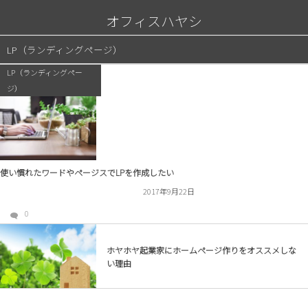
オフィスハヤシ
LP（ランディングページ）
LP（ランディングペー
ジ）
使い慣れたワードやページスでLPを作成したい
2017年9月22日
0
ホヤホヤ起業家にホームページ作りをオススメしな
い理由